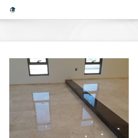
Ski
t
conten