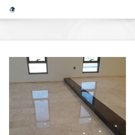
Ski
t
conten