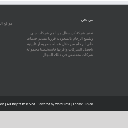
من نحن
مواقع ال
تعتبر شركة كريستال من اهم شركات جلي
وتلميع الرخام بالسعودية قررنا تقديم خدمات
جلي الرخام من خلال عماله مصريه او فلبينية
بافضل الشركات واقربها فاستخلصنا مجموعة
شركات متخصص في ذللك المجال
da | All Rights Reserved | Powered by
WordPress
|
Theme Fusion