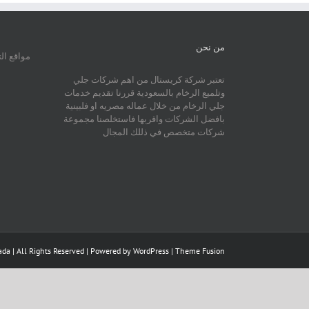
من نحن
مواقع ال
تعتبر شركة كريستال من اهم شركات جلي
وتلميع الرخام بالسعودية قررنا تقديم خدمات
جلي الرخام من خلال عماله مصريه او فلبينية
بافضل الشركات واقربها فاستخلصنا مجموعة
شركات متخصص في ذللك المجال
da | All Rights Reserved | Powered by
WordPress
|
Theme Fusion