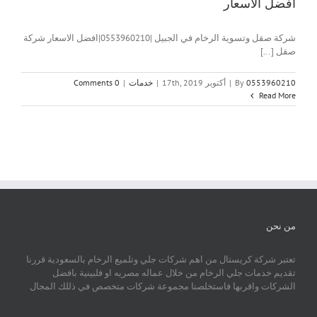
افضل الاسعار
شركة صقل وتسوية الرخام في الجبيل |0553960210|افضل الاسعار شركة
صقل [...]
0553960210
By
|
أكتوبر 17th, 2019
|
خدمات
|
0 Comments
Read More
من نحن
تعتبر شركة كريستال من اهم شركات جلي وتلميع الرخام بالسعودية قررنا
تقديم خدمات جلي الرخام من خلال عماله مصريه او فلبينية بافضل
الشركات واقربها فاستخلصنا مجموعة شركات متخصص في ذللك المجال