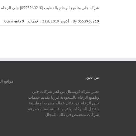
شركة جلي وتلميع الرخام بالقطيف |0553960210| جلي الرخام شركة جلي [...]
0553960210
By
|
أكتوبر 21st, 2019
|
خدمات
|
0 Comments
من نحن
مواقع ال
تعتبر شركة كريستال من اهم شركات جلي
وتلميع الرخام بالسعودية قررنا تقديم خدمات
جلي الرخام من خلال عماله مصريه او فلبينية
بافضل الشركات واقربها فاستخلصنا مجموعة
شركات متخصص في ذللك المجال