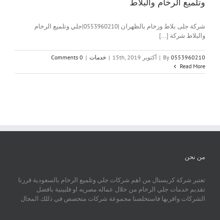
وتلميع الرخام والبلاط
شركة جلى بلاط ورخام بالظهران |0553960210|جلي وتلميع الرخام
والبلاط شركة [...]
0553960210
By
|
أكتوبر 15th, 2019
|
خدمات
|
0 Comments
Read More
من نحن
تعتبر شركة كريستال من اهم شركات جلي وتلميع الرخام بالسعودية قررنا
تقديم خدمات جلي الرخام من خلال عماله مصريه او فلبينية بافضل
الشركات واقربها فاستخلصنا مجموعة شركات متخصص في ذللك المجال