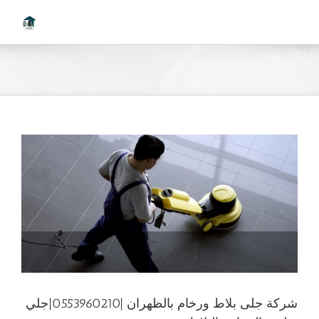
Ski
t
conten
شركة جلى بلاط ورخام بالظهران |0553960210|جلي