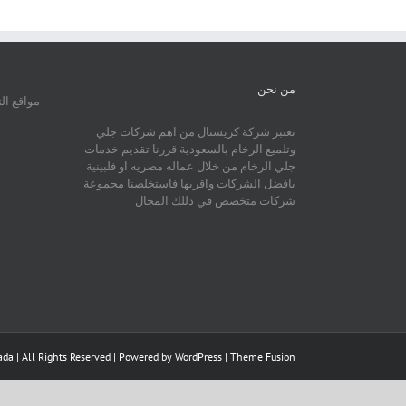
من نحن
مواقع ال
تعتبر شركة كريستال من اهم شركات جلي
وتلميع الرخام بالسعودية قررنا تقديم خدمات
جلي الرخام من خلال عماله مصريه او فلبينية
بافضل الشركات واقربها فاستخلصنا مجموعة
شركات متخصص في ذللك المجال
da | All Rights Reserved | Powered by
WordPress
|
Theme Fusion