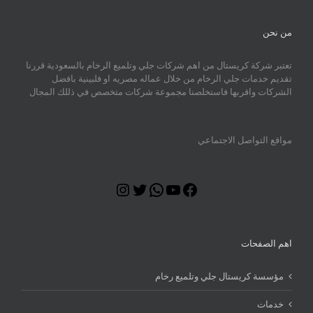
من نحن
تعتبر شركة كريستال من اهم شركات جلي وتلميع الرخام بالسعودية قررنا
تقديم خدمات جلي الرخام من خلال عماله مصريه او فلبينية بافضل
الشركات واقربها فاستخلصنا مجموعة شركات متخصص في ذللك المجال
مواقع التواصل الاجتماعي
Instagram
Twitter
WhatsApp
YouTube
Facebook
اهم الصفحات
مؤسسة كريستال جلي وتلميع رخام
خدمات