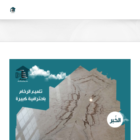
Ski
t
conten