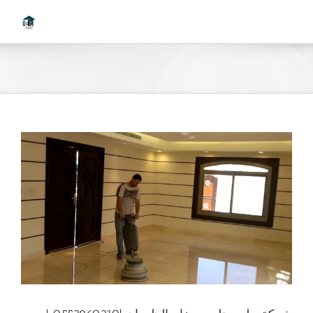
Ski
t
conten