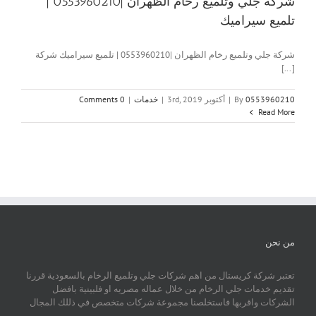
شركة جلي وتلميع رخام الظهران |0553960210 |
تلميع سيراميك
شركة جلي وتلميع رخام الظهران |0553960210 | تلميع سيراميك شركة
[...]
0553960210
By
|
أكتوبر 3rd, 2019
|
خدمات
|
0 Comments
Read More
من نحن
تعتبر شركة كريستال من اهم شركات جلي وتلميع الرخام بالسعودية قررنا
تقديم خدمات جلي الرخام من خلال عماله مصريه او فلبينية بافضل
الشركات واقربها فاستخلصنا مجموعة شركات متخصص في ذللك المجال