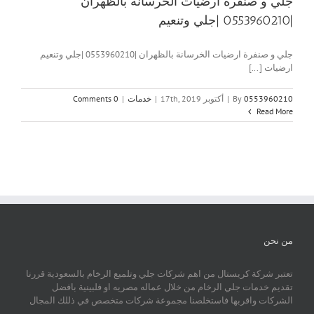
جلي و صنفرة ارضيات الخرسانة بالظهران
|0553960210 |جلي وتنعيم
جلي و صنفرة ارضيات الخرسانة بالظهران |0553960210 |جلي وتنعيم
ارضيات [...]
0553960210
By
|
أكتوبر 17th, 2019
|
خدمات
|
0 Comments
Read More
من نحن
تعتبر شركة كريستال من اهم شركات جلي وتلميع الرخام بالسعودية قررنا
تقديم خدمات جلي الرخام من خلال عماله مصريه او فلبينية بافضل
الشركات واقربها فاستخلصنا مجموعة شركات متخصص في ذللك المجال