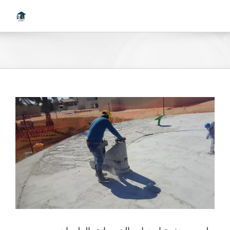
Ski
t
conten