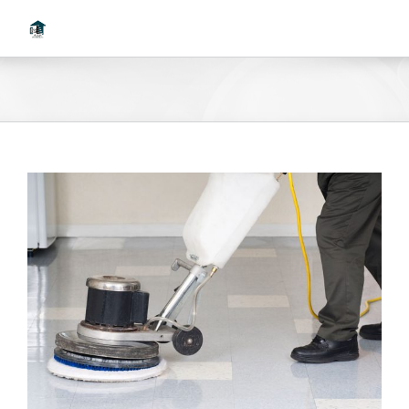
Ski
t
conten