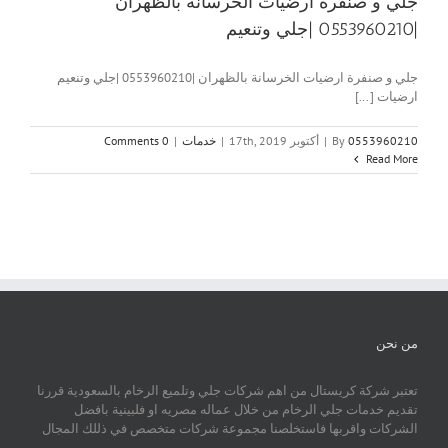
جلي و صنفرة ارضيات الخرسانة بالظهران
|0553960210 |جلي وتنعيم
جلي و صنفرة ارضيات الخرسانة بالظهران |0553960210 |جلي وتنعيم
ارضيات [...]
0553960210
By
|
أكتوبر 17th, 2019
|
خدمات
|
0 Comments
Read More
من نحن
تعتبر شركة كريستال من اهم شركات جلي وتلميع الرخام بالسعودية قررنا
تقديم خدمات جلي الرخام من خلال عماله مصريه او فلبينية بافضل
الشركات واقربها فاستخلصنا مجموعة شركات متخصص في ذللك المجال