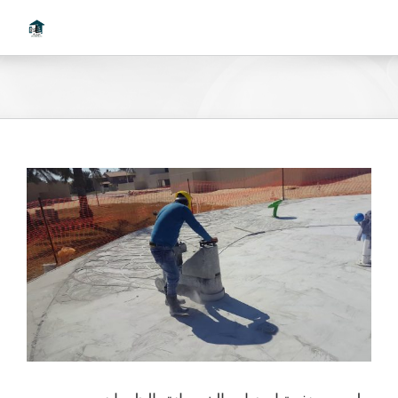
Ski
t
conten