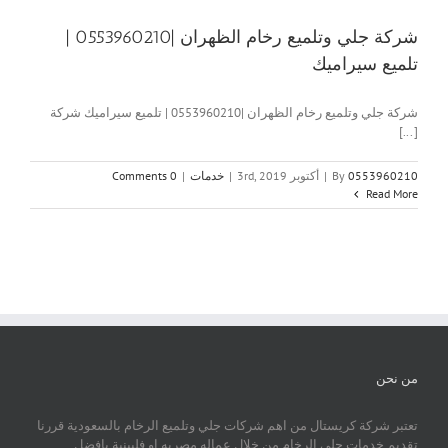
شركة جلي وتلميع رخام الظهران |0553960210 |
تلميع سيراميك
شركة جلي وتلميع رخام الظهران |0553960210 | تلميع سيراميك شركة
[...]
0553960210
By
|
أكتوبر 3rd, 2019
|
خدمات
|
0 Comments
Read More
من نحن
تعتبر شركة كريستال من اهم شركات جلي وتلميع الرخام بالسعودية قررنا
تقديم خدمات جلي الرخام من خلال عماله مصريه او فلبينية بافضل