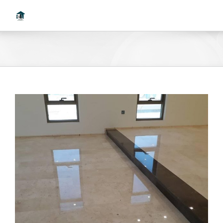
Ski
t
conten