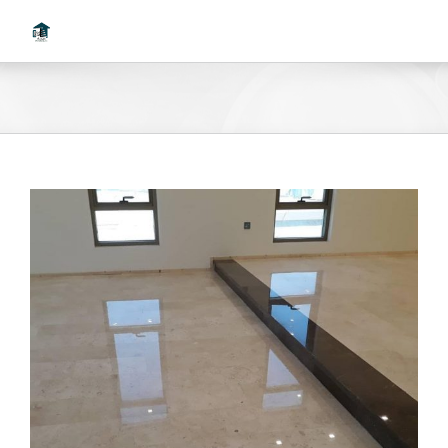
Ski
t
conten