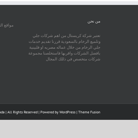
من نحن
مواقع ال
تعتبر شركة كريستال من اهم شركات جلي
وتلميع الرخام بالسعودية قررنا تقديم خدمات
جلي الرخام من خلال عماله مصريه او فلبينية
بافضل الشركات واقربها فاستخلصنا مجموعة
شركات متخصص في ذللك المجال
da | All Rights Reserved | Powered by
WordPress
|
Theme Fusion