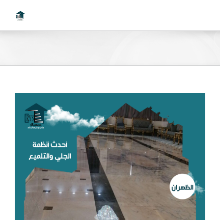
Ski
t
conten