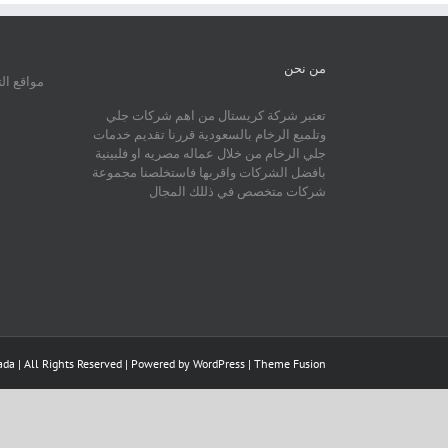
من نحن
مواقع ال
تعتبر شركة كريستال من اهم شركات جلي
وتلميع الرخام بالسعودية قررنا تقديم خدمات
جلي الرخام من خلال عماله مصريه او فلبينية
بافضل الشركات واقربها فاستخلصنا مجموعة
شركات متخصص في ذللك المجال
da | All Rights Reserved | Powered by
WordPress
|
Theme Fusion