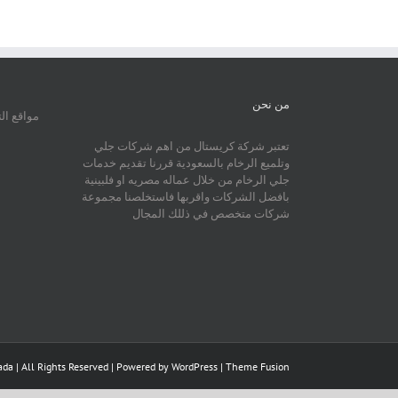
من نحن
مواقع ال
تعتبر شركة كريستال من اهم شركات جلي
وتلميع الرخام بالسعودية قررنا تقديم خدمات
جلي الرخام من خلال عماله مصريه او فلبينية
بافضل الشركات واقربها فاستخلصنا مجموعة
شركات متخصص في ذللك المجال
da | All Rights Reserved | Powered by
WordPress
|
Theme Fusion