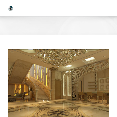
Ski
t
conten