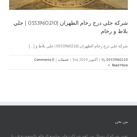
شركة جلي درج رخام الظهران |0553960210 | جلي
بلاط و رخام
شركة جلي درج رخام الظهران |0553960210 | جلي بلاط و [...]
0553960210
By
|
أكتوبر 3rd, 2019
|
خدمات
|
0 Comments
Read More
من نحن
تعتبر شركة كريستال من اهم شركات جلي وتلميع الرخام بالسعودية قررنا