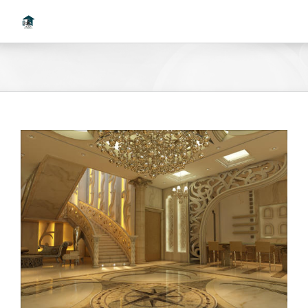
Ski
t
conten