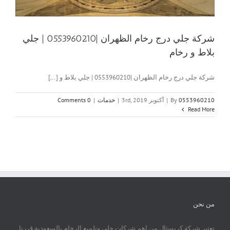
شركة جلي درج رخام الظهران |0553960210 | جلي
بلاط و رخام
شركة جلي درج رخام الظهران |0553960210 | جلي بلاط و [...]
0553960210
By
|
أكتوبر 3rd, 2019
|
خدمات
|
0 Comments
Read More
من نحن
تعتبر شركة كريستال من اهم شركات جلي وتلميع الرخام بالسعودية قررنا