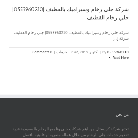
شركة جلي رخام وسيراميك بالقطيف |0553960210|
جلي رخام القطيف
شركة جلي رخام وسيراميك بالقطيف |0553960210| جلي رخام القطيف
شركة [...]
0553960210
By
|
أكتوبر 23rd, 2019
|
خدمات
|
0 Comments
Read More
من نحن
تعتبر شركة كريستال من اهم شركات جلي وتلميع الرخام بالسعودية قررنا
تقديم خدمات جلي الرخام من خلال عماله مصريه او فلبينية بافضل