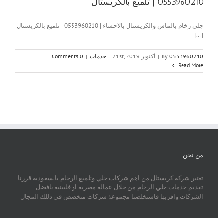
0553960210 | تلميع بالكريستال
جلي رخام بالماس والكريستال بالاحساء | 0553960210 | تلميع بالكريستال
[...]
0553960210
By
|
أكتوبر 21st, 2019
|
خدمات
|
0 Comments
Read More
من نحن
تعتبر شركة كريستال من اهم شركات جلي وتلميع الرخام بالسعودية قررنا
تقديم خدمات جلي الرخام من خلال عماله مصريه او فلبينية بافضل
الشركات واقربها فاستخلصنا مجموعة شركات متخصص في ذللك المجال