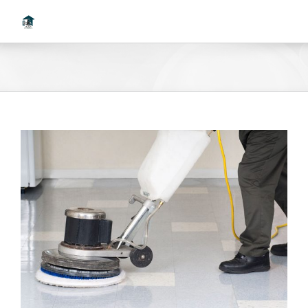
Ski
t
conten