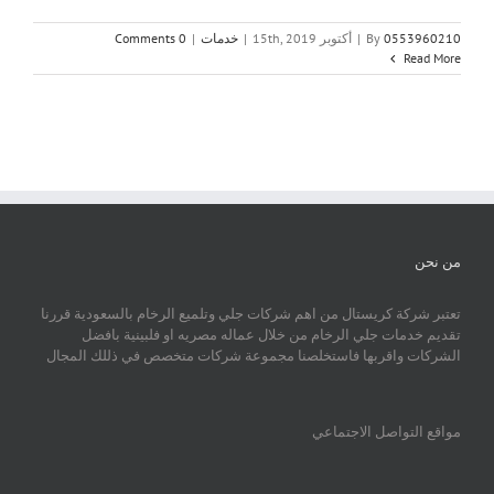
0553960210
By
|
أكتوبر 15th, 2019
|
خدمات
|
0 Comments
Read More
من نحن
تعتبر شركة كريستال من اهم شركات جلي وتلميع الرخام بالسعودية قررنا
تقديم خدمات جلي الرخام من خلال عماله مصريه او فلبينية بافضل
الشركات واقربها فاستخلصنا مجموعة شركات متخصص في ذللك المجال
مواقع التواصل الاجتماعي