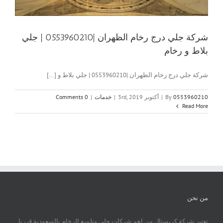
شركة جلي درج رخام الظهران |0553960210 | جلي
بلاط و رخام
شركة جلي درج رخام الظهران |0553960210 | جلي بلاط و [...]
0553960210
By
|
أكتوبر 3rd, 2019
|
خدمات
|
0 Comments
Read More
من نحن
تعتبر شركة كريستال من اهم شركات جلي وتلميع الرخام بالسعودية قررنا