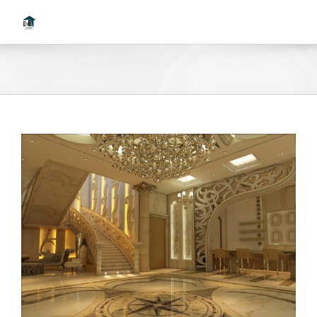
Ski
t
conten