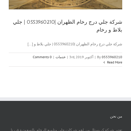
شركة جلي درج رخام الظهران |0553960210 | جلي
بلاط و رخام
شركة جلي درج رخام الظهران |0553960210 | جلي بلاط و [...]
0553960210
By
|
أكتوبر 3rd, 2019
|
خدمات
|
0 Comments
Read More
من نحن
تعتبر شركة كريستال من اهم شركات جلي وتلميع الرخام بالسعودية قررنا