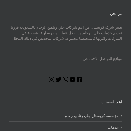
من نحن
تعتبر شركة كريستال من اهم شركات جلي وتلميع الرخام بالسعودية قررنا
تقديم خدمات جلي الرخام من خلال عماله مصريه او فلبينية بافضل
الشركات واقربها فاستخلصنا مجموعة شركات متخصص في ذللك المجال
مواقع التواصل الاجتماعي
Instagram
Twitter
WhatsApp
YouTube
Facebook
اهم الصفحات
مؤسسة كريستال جلي وتلميع رخام
خدمات