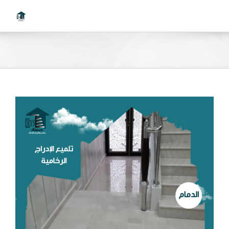
Ski
t
conten