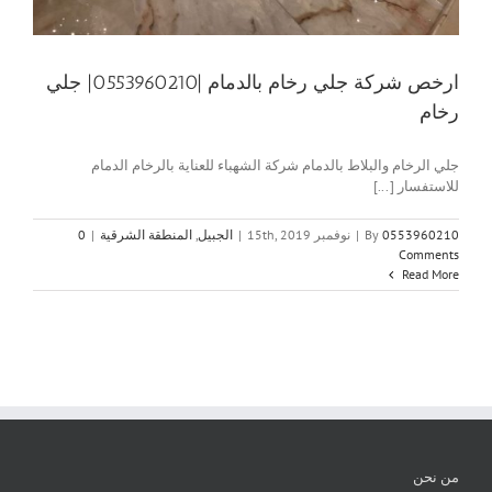
ارخص شركة جلي رخام بالدمام |0553960210| جلي
رخام
جلي الرخام والبلاط بالدمام شركة الشهباء للعناية بالرخام الدمام
للاستفسار [...]
0553960210
By
|
نوفمبر 15th, 2019
|
الجبيل
,
المنطقة الشرقية
|
0
Comments
Read More
من نحن