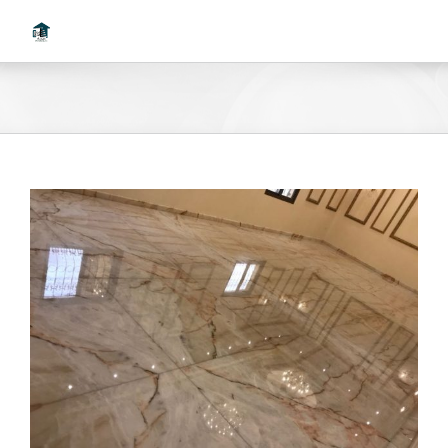
Ski
t
conten