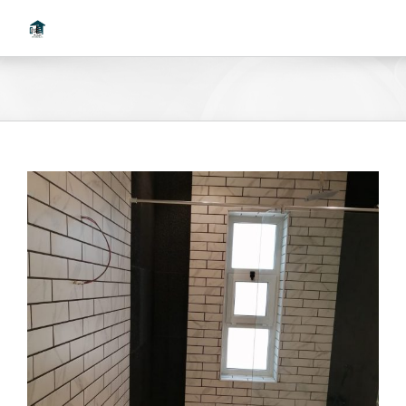
Ski
t
conten