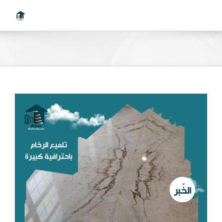
Ski
t
conten