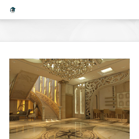
Ski
t
conten