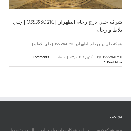
شركة جلي درج رخام الظهران |0553960210 | جلي
بلاط و رخام
شركة جلي درج رخام الظهران |0553960210 | جلي بلاط و [...]
0553960210
By
|
أكتوبر 3rd, 2019
|
خدمات
|
0 Comments
Read More
من نحن
تعتبر شركة كريستال من اهم شركات جلي وتلميع الرخام بالسعودية قررنا