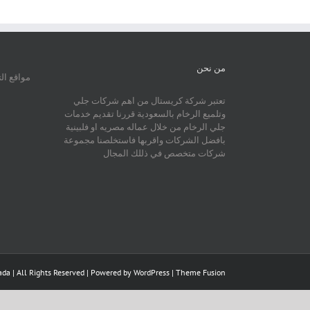
من نحن
مواقع ال
تعتبر شركة كريستال من اهم شركات جلي
وتلميع الرخام بالسعودية قررنا تقديم خدمات
جلي الرخام من خلال عماله مصريه او فلبينية
بافضل الشركات واقربها فاستخلصنا مجموعة
شركات متخصص في ذللك المجال
da | All Rights Reserved | Powered by
WordPress
|
Theme Fusion