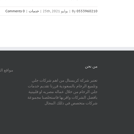
0553960210
By
|
يوليو 25th, 2021
|
خدمات
|
0 Comments
من نحن
مواقع ال
تعتبر شركة كريستال من اهم شركات جلي
وتلميع الرخام بالسعودية قررنا تقديم خدمات
جلي الرخام من خلال عماله مصريه او فلبينية
بافضل الشركات واقربها فاستخلصنا مجموعة
شركات متخصص في ذللك المجال