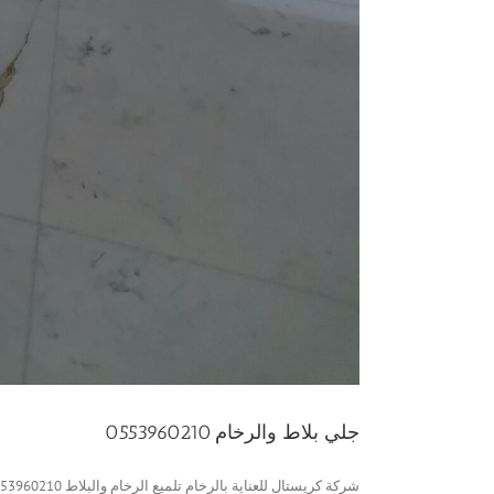
جلي بلاط والرخام 0553960210
شركة كريستال للعناية بالرخام تلميع الرخام والبلاط 0553960210 نقوم بتنفيذ [...]