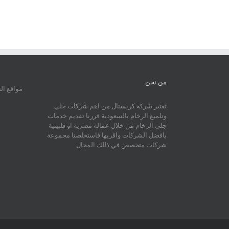
من نحن
مواقع ال
تعتبر شركة كريستال من اهم شركات جلي
وتلميع الرخام بالسعودية قررنا تقديم خدمات
جلي الرخام من خلال عماله مصريه او فلبينية
بافضل الشركات واقربها فاستخلصنا مجموعة
شركات متخصص في ذللك المجال