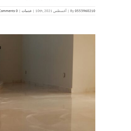
0553960210
By
|
أغسطس 10th, 2021
|
خدمات
|
0 Comments