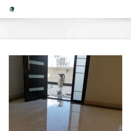
Ski
t
conten