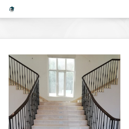
Ski
t
conten