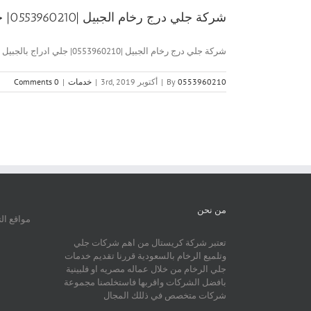
شركة جلي درج رخام الجبيل |0553960210| جلي ادراج بالجبيل
شركة جلي درج رخام الجبيل |0553960210| جلي ادراج بالجبيل شركة [...]
0553960210
By
|
أكتوبر 3rd, 2019
|
خدمات
|
0 Comments
من نحن
مواقع ال
تعتبر شركة كريستال من اهم شركات جلي
وتلميع الرخام بالسعودية قررنا تقديم خدمات
جلي الرخام من خلال عماله مصريه او فلبينية
بافضل الشركات واقربها فاستخلصنا مجموعة
شركات متخصص في ذللك المجال