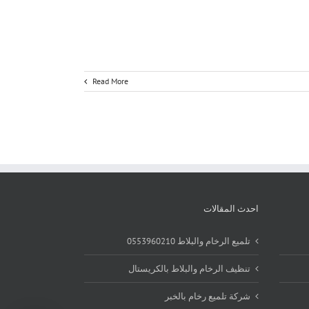
Read More
احدث المقالات
تلميع الرخام والبلاط 0553960210
تنظيف الرخام والبلاط بالكريستال
شركة تلميع رخام بالخبر