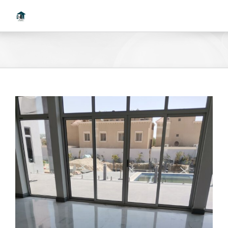
Ski
t
conten