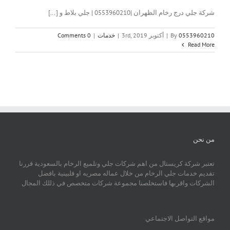
شركة جلي درج رخام الظهران |0553960210 | جلي بلاط و [...]
0553960210
By
|
أكتوبر 3rd, 2019
|
خدمات
|
0 Comments
Read More
من نحن
تعتبر شركة كريستال من اهم شركات جلي وتلميع الرخام بالسعودية قررنا
تقديم خدمات جلي الرخام من خلال عماله مصريه او فلبينية بافضل
الشركات واقربها فاستخلصنا مجموعة شركات متخصص في ذللك المجال
مواقع التواصل الاجتماعي