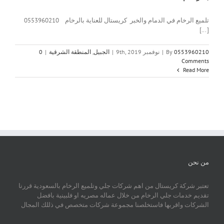
تلميع الرخام في الدمام والخبر كريستال للعناية بالرخام 0553960210
[...]
0553960210
By
|
نوفمبر 9th, 2019
|
الجبيل
,
المنطقة الشرقية
|
0
Comments
Read More
من نحن
تعتبر شركة كريستال من اهم شركات جلي وتلميع الرخام بالسعودية قررنا
تقديم خدمات جلي الرخام من خلال عماله مصريه او فلبينية بافضل
الشركات واقربها فاستخلصنا مجموعة شركات متخصص في ذللك المجال