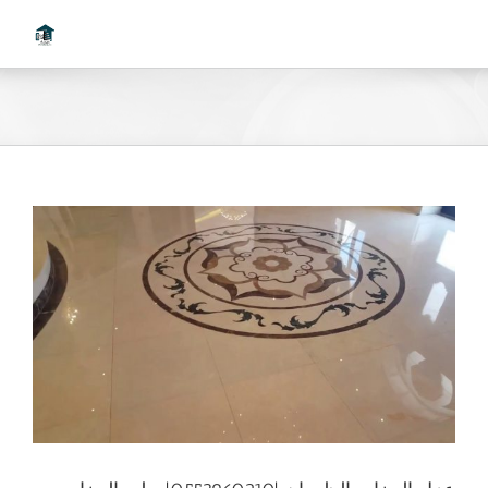
Ski
t
conten