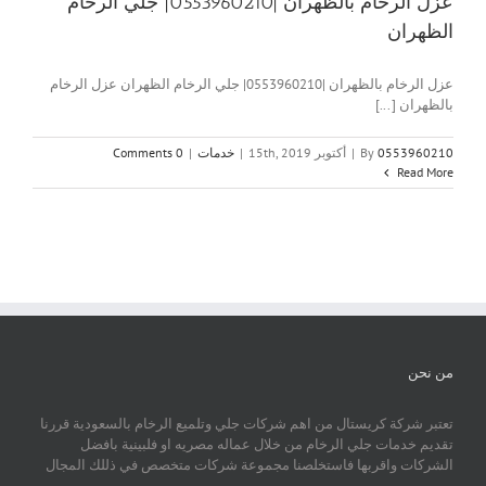
عزل الرخام بالظهران |0553960210| جلي الرخام
الظهران
عزل الرخام بالظهران |0553960210| جلي الرخام الظهران عزل الرخام
بالظهران [...]
0553960210
By
|
أكتوبر 15th, 2019
|
خدمات
|
0 Comments
Read More
من نحن
تعتبر شركة كريستال من اهم شركات جلي وتلميع الرخام بالسعودية قررنا
تقديم خدمات جلي الرخام من خلال عماله مصريه او فلبينية بافضل
الشركات واقربها فاستخلصنا مجموعة شركات متخصص في ذللك المجال