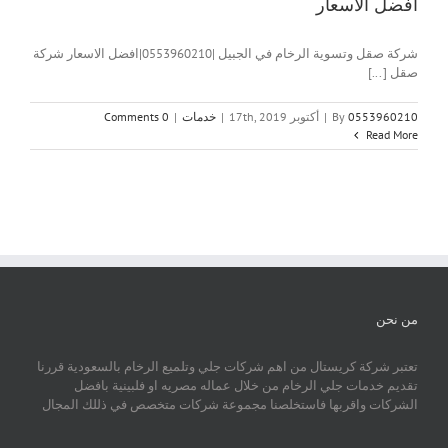
افضل الاسعار
شركة صقل وتسوية الرخام في الجبيل |0553960210|افضل الاسعار شركة
صقل [...]
0553960210
By
|
أكتوبر 17th, 2019
|
خدمات
|
0 Comments
Read More
من نحن
تعتبر شركة كريستال من اهم شركات جلي وتلميع الرخام بالسعودية قررنا
تقديم خدمات جلي الرخام من خلال عماله مصريه او فلبينية بافضل
الشركات واقربها فاستخلصنا مجموعة شركات متخصص في ذللك المجال