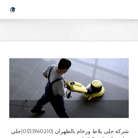
Ski
t
conten
شركة جلى بلاط ورخام بالظهران |0553960210|جلي