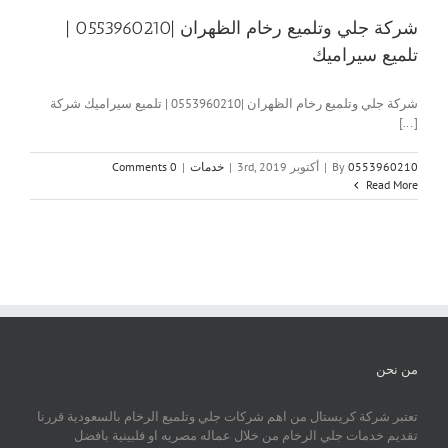
شركة جلي وتلميع رخام الظهران |0553960210 |
تلميع سيراميك
شركة جلي وتلميع رخام الظهران |0553960210 | تلميع سيراميك شركة
[...]
0553960210
By
|
أكتوبر 3rd, 2019
|
خدمات
|
0 Comments
Read More
من نحن
تعتبر شركة كريستال من اهم شركات جلي وتلميع الرخام بالسعودية قررنا
تقديم خدمات جلي الرخام من خلال عماله مصريه او فلبينية بافضل