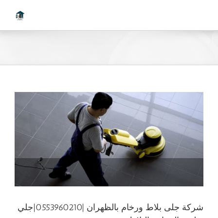
Ski
t
conten
شركة جلى بلاط ورخام بالظهران |0553960210|جلي