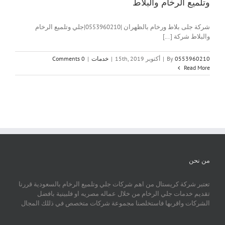
وتلميع الرخام والبلاط
شركة جلى بلاط ورخام بالظهران |0553960210|جلي وتلميع الرخام
والبلاط شركة [...]
0553960210
By
|
أكتوبر 15th, 2019
|
خدمات
|
0 Comments
Read More
من نحن
تعتبر شركة كريستال من اهم شركات جلي وتلميع الرخام بالسعودية قررنا
تقديم خدمات جلي الرخام من خلال عماله مصريه او فلبينية بافضل
الشركات واقربها فاستخلصنا مجموعة شركات متخصص في ذللك المجال