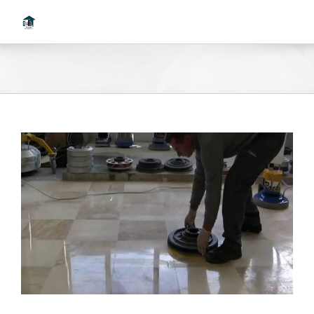
Ski
t
conten