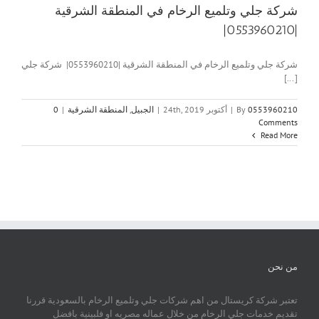
شركة جلي وتلميع الرخام في المنطقة الشرقية
|0553960210|
شركة جلي وتلميع الرخام في المنطقة الشرقية |0553960210| شركة جلي
[...]
0553960210
By
|
أكتوبر 24th, 2019
|
الجبيل
,
المنطقة الشرقية
|
0
Comments
Read More
من نحن
تعتبر شركة كريستال من اهم شركات جلي وتلميع الرخام بالسعودية قررنا
تقديم خدمات جلي الرخام من خلال عماله مصريه او فلبينية بافضل