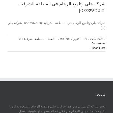
شركة جلي وتلميع الرخام في المنطقة الشرقية
|0553960210|
شركة جلي وتلميع الرخام في المنطقة الشرقية |0553960210| شركة جلي
[...]
0553960210
By
|
أكتوبر 24th, 2019
|
الجبيل
,
المنطقة الشرقية
|
0
Comments
Read More
من نحن
تعتبر شركة كريستال من اهم شركات جلي وتلميع الرخام بالسعودية قررنا
تقديم خدمات جلي الرخام من خلال عماله مصريه او فلبينية بافضل