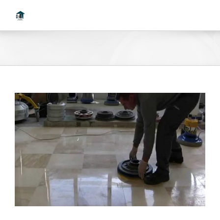
Ski
t
conten