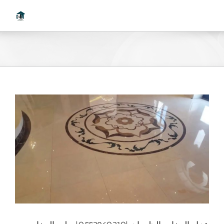
Ski
t
conten