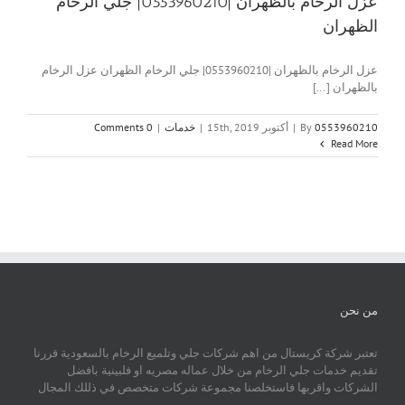
عزل الرخام بالظهران |0553960210| جلي الرخام
الظهران
عزل الرخام بالظهران |0553960210| جلي الرخام الظهران عزل الرخام
بالظهران [...]
0553960210
By
|
أكتوبر 15th, 2019
|
خدمات
|
0 Comments
Read More
من نحن
تعتبر شركة كريستال من اهم شركات جلي وتلميع الرخام بالسعودية قررنا
تقديم خدمات جلي الرخام من خلال عماله مصريه او فلبينية بافضل
الشركات واقربها فاستخلصنا مجموعة شركات متخصص في ذللك المجال