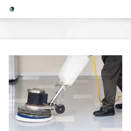
Ski
t
conten