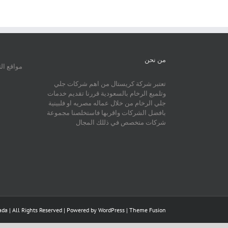
من نحن
مواقع ال
تعتبر شركة كريستال من اهم شركات جلي
وتلميع الرخام بالسعودية قررنا تقديم خدمات
جلي الرخام من خلال عماله مصريه او فلبينية
بافضل الشركات واقربها فاستخلصنا مجموعة
شركات متخصص في ذللك المجال
da | All Rights Reserved | Powered by
WordPress
|
Theme Fusion