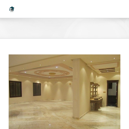
Ski
t
conten