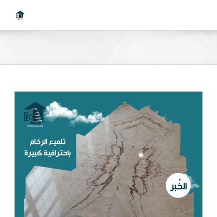
Ski
t
conten