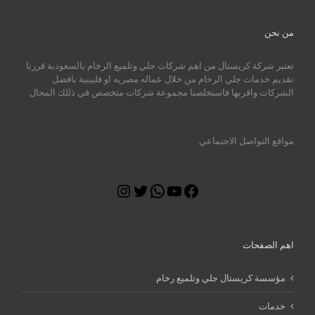
من نحن
تعتبر شركة كريستال من اهم شركات جلي وتلميع الرخام بالسعودية قررنا
تقديم خدمات جلي الرخام من خلال عماله مصريه او فلبينية بافضل
الشركات واقربها فاستخلصنا مجموعة شركات متخصص في ذللك المجال
مواقع التواصل الاجتماعي
Instagram
Twitter
WhatsApp
YouTube
Facebook
اهم الصفحات
مؤسسة كريستال جلي وتلميع رخام
خدمات